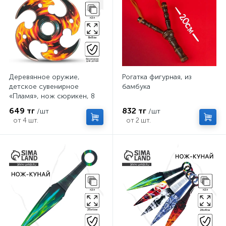
Деревянное оружие,
Рогатка фигурная, из
детское сувенирное
бамбука
«Пламя», нож сюрикен, 8
см
649 тг
832 тг
/шт
/шт
от 4 шт.
от 2 шт.