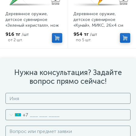
Деревянное оружие,
Деревянное оружие,
детское сувенирное
детское сувенирное
«Зеленый керисталл», нож
«Кунай», МИКС, 26×4 см
кунай, 26×4 см
916 тг
954 тг
/шт
/шт
от 2 шт.
по 5 шт.
Нужна консультация? Задайте
вопрос прямо сейчас!
+7