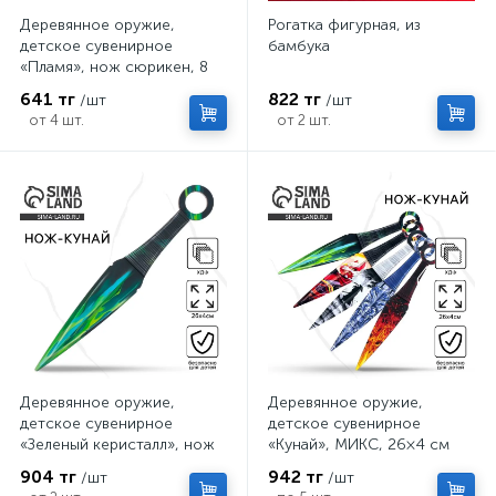
Деревянное оружие,
Рогатка фигурная, из
детское сувенирное
бамбука
«Пламя», нож сюрикен, 8
см
641 тг
822 тг
/шт
/шт
от 4 шт.
от 2 шт.
Деревянное оружие,
Деревянное оружие,
детское сувенирное
детское сувенирное
«Зеленый керисталл», нож
«Кунай», МИКС, 26×4 см
кунай, 26×4 см
904 тг
942 тг
/шт
/шт