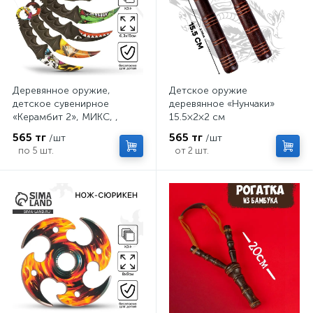
Деревянное оружие,
Детское оружие
детское сувенирное
деревянное «Нунчаки»
«Керамбит 2», МИКС, ,
15.5×2×2 см
6.3×19 см
565 тг
565 тг
/шт
/шт
по 5 шт.
от 2 шт.