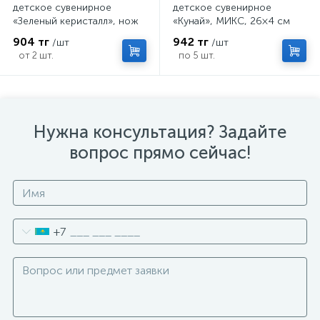
детское сувенирное
детское сувенирное
«Зеленый керисталл», нож
«Кунай», МИКС, 26×4 см
кунай, 26×4 см
904 тг
942 тг
/шт
/шт
от 2 шт.
по 5 шт.
Нужна консультация? Задайте
вопрос прямо сейчас!
+7