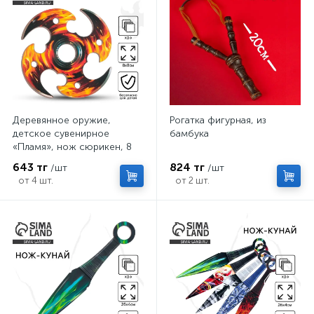
Деревянное оружие,
Рогатка фигурная, из
детское сувенирное
бамбука
«Пламя», нож сюрикен, 8
см
643 тг
824 тг
/шт
/шт
от 4 шт.
от 2 шт.