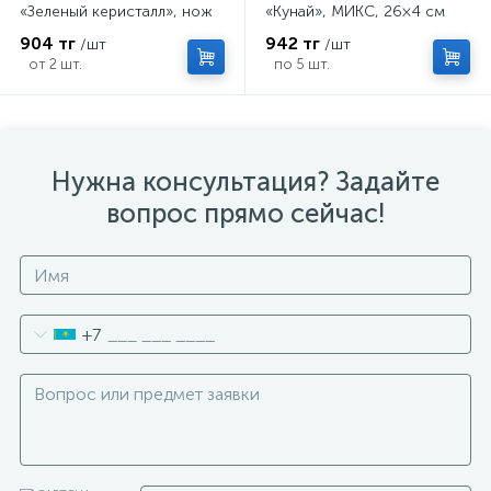
«Зеленый керисталл», нож
«Кунай», МИКС, 26×4 см
кунай, 26×4 см
904 тг
942 тг
/шт
/шт
от 2 шт.
по 5 шт.
Нужна консультация? Задайте
вопрос прямо сейчас!
+7