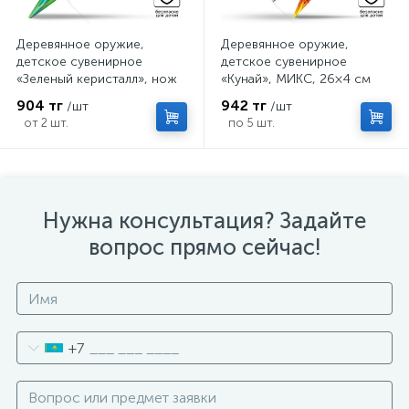
Деревянное оружие,
Деревянное оружие,
детское сувенирное
детское сувенирное
«Зеленый керисталл», нож
«Кунай», МИКС, 26×4 см
кунай, 26×4 см
904 тг
942 тг
/шт
/шт
от 2 шт.
по 5 шт.
Нужна консультация? Задайте
вопрос прямо сейчас!
+7