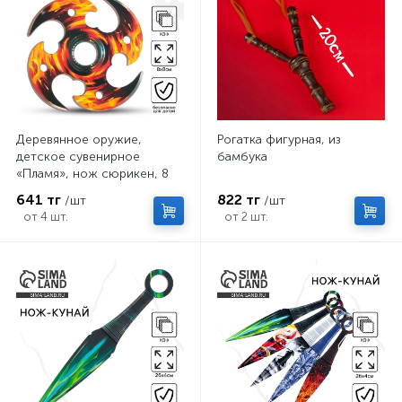
Деревянное оружие,
Рогатка фигурная, из
детское сувенирное
бамбука
«Пламя», нож сюрикен, 8
см
641 тг
822 тг
/шт
/шт
от 4 шт.
от 2 шт.