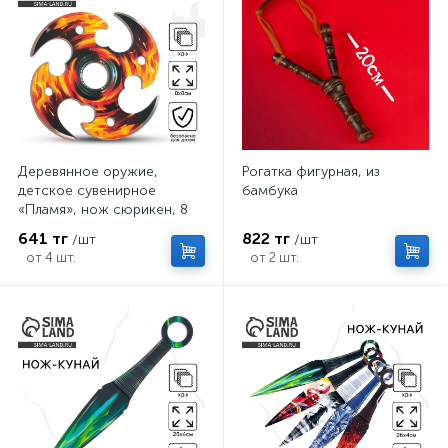
Деревянное оружие,
Рогатка фигурная, из
детское сувенирное
бамбука
«Пламя», нож сюрикен, 8
см
641 тг
822 тг
/шт
/шт
от 4 шт.
от 2 шт.