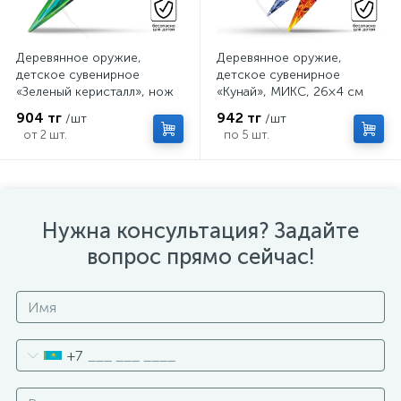
Деревянное оружие,
Деревянное оружие,
детское сувенирное
детское сувенирное
«Зеленый керисталл», нож
«Кунай», МИКС, 26×4 см
кунай, 26×4 см
904 тг
942 тг
/шт
/шт
от 2 шт.
по 5 шт.
Нужна консультация? Задайте
вопрос прямо сейчас!
+7