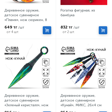
Деревянное оружие,
Рогатка фигурная, из
детское сувенирное
бамбука
«Пламя», нож сюрикен, 8
см
649 тг
832 тг
/шт
/шт
от 4 шт.
от 2 шт.
Деревянное оружие,
Деревянное оружие,
детское сувенирное
детское сувенирное
«Зеленый керисталл», нож
«Кунай», МИКС, 26×4 см
кунай, 26×4 см