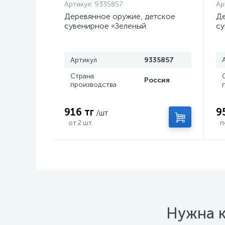
Артикул:
9335857
Ар
Деревянное оружие, детское
Де
сувенирное «Зеленый
су
керисталл», нож кунай, 26×4 см
с
Артикул
9335857
Страна
Россия
производства
916 тг
9
/шт
от 2 шт.
п
Нужна к