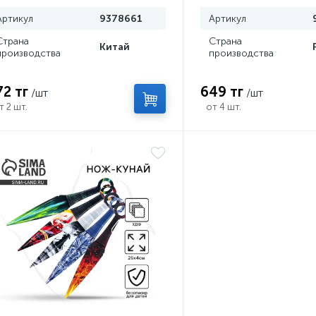
Артикул
9378661
Артикул
Страна
Страна
Китай
производства
производства
72 тг
649 тг
/шт
/шт
т 2 шт.
от 4 шт.