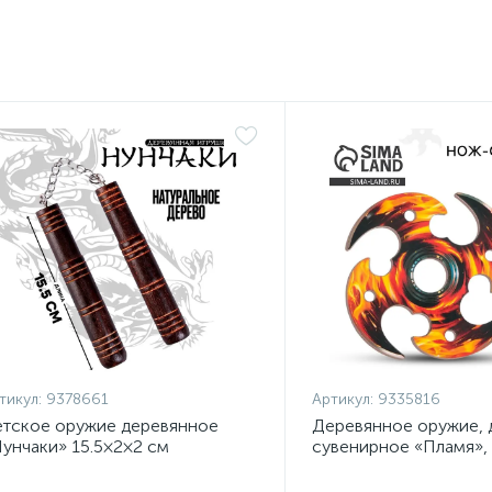
тикул:
9378661
Артикул:
9335816
тское оружие деревянное
Деревянное оружие, 
унчаки» 15.5×2×2 см
сувенирное «Пламя»,
сюрикен, 8 см