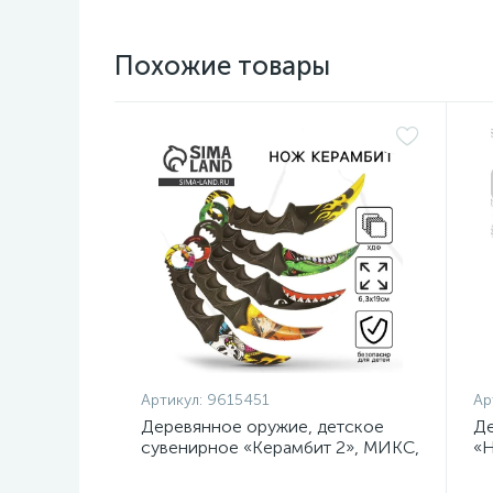
Похожие товары
Артикул:
9615451
Ар
Деревянное оружие, детское
Де
сувенирное «Керамбит 2», МИКС,
«Н
, 6.3×19 см