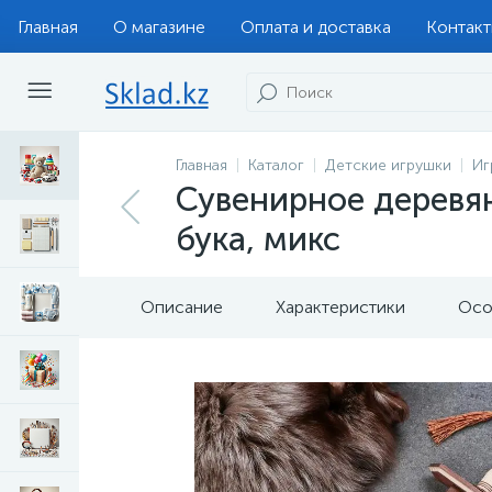
Главная
О магазине
Оплата и доставка
Контак
Главная
Каталог
Детские игрушки
Иг
Сувенирное деревян
бука, микс
Описание
Характеристики
Осо