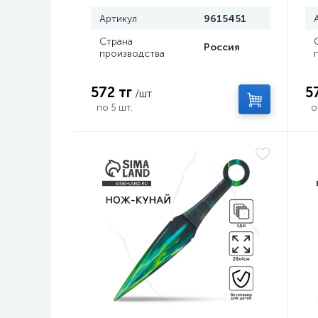
Артикул
9615451
Страна
Россия
производства
572 тг
5
/шт
по 5 шт.
о