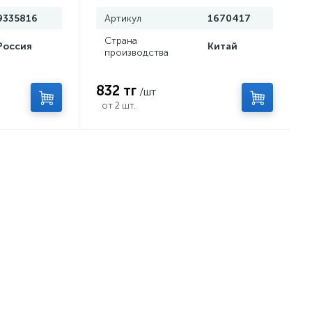
9335816
Артикул
1670417
Страна
Россия
Китай
производства
832 тг
/шт
от 2 шт.