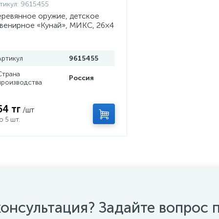
тикул:
9615455
ревянное оружие, детское
венирное «Кунай», МИКС, 26×4
м
Артикул
9615455
Страна
Россия
производства
54 тг
/шт
о 5 шт.
онсультация? Задайте вопрос 