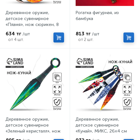
Деревянное оружие,
Рогатка фигурная, из
детское сувенирное
бамбука
«Пламя», нож сюрикен, 8
см
634 тг
813 тг
/шт
/шт
от 4 шт.
от 2 шт.
Деревянное оружие,
Деревянное оружие,
детское сувенирное
детское сувенирное
«Зеленый керисталл», нож
«Кунай», МИКС, 26×4 см
кунай, 26×4 см