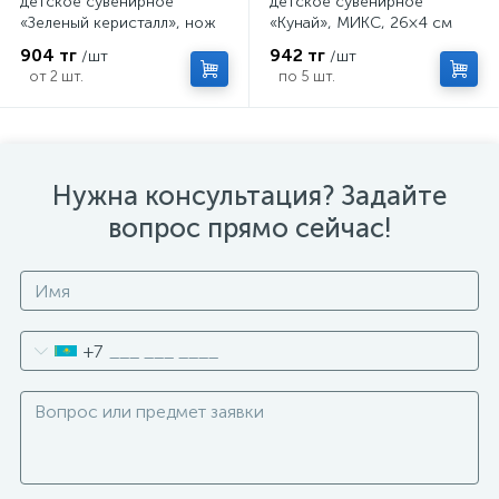
детское сувенирное
детское сувенирное
«Зеленый керисталл», нож
«Кунай», МИКС, 26×4 см
кунай, 26×4 см
904 тг
942 тг
/шт
/шт
от 2 шт.
по 5 шт.
Нужна консультация? Задайте
вопрос прямо сейчас!
+7