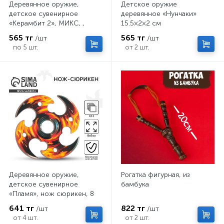
Деревянное оружие,
Детское оружие
детское сувенирное
деревянное «Нунчаки»
«Керамбит 2», МИКС, ,
15.5×2×2 см
6.3×19 см
565 тг
565 тг
/шт
/шт
по 5 шт.
от 2 шт.
Деревянное оружие,
Рогатка фигурная, из
детское сувенирное
бамбука
«Пламя», нож сюрикен, 8
см
641 тг
822 тг
/шт
/шт
от 4 шт.
от 2 шт.