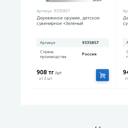
Артикул:
9335857
Ар
Деревянное оружие, детское
Де
сувенирное «Зеленый
су
керисталл», нож кунай, 26×4 см
с
Артикул
9335857
Страна
Россия
производства
908 тг
9
/шт
от 2 шт.
п