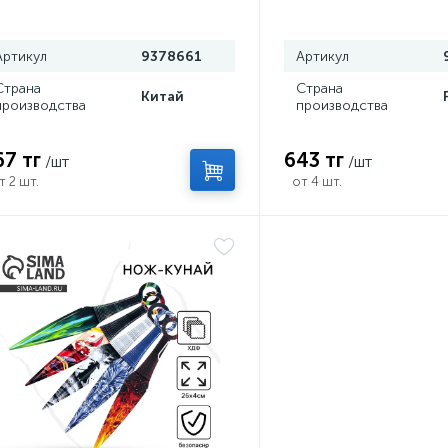
сюрикен, 8 см
Артикул
9378661
Артикул
Страна
Страна
Китай
производства
производства
67 тг
643 тг
/шт
/шт
т 2 шт.
от 4 шт.