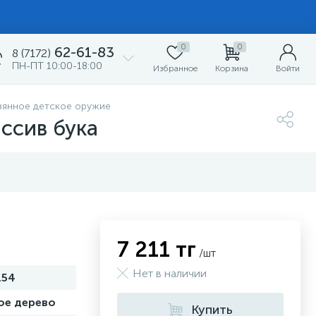
0
0
62-61-83
8 (7172)
ПН-ПТ 10:00-18:00
Избранное
Корзина
Войти
вянное детское оружие
ассив бука
7 211 тг
/шт
Нет в наличии
154
ое дерево
Купить