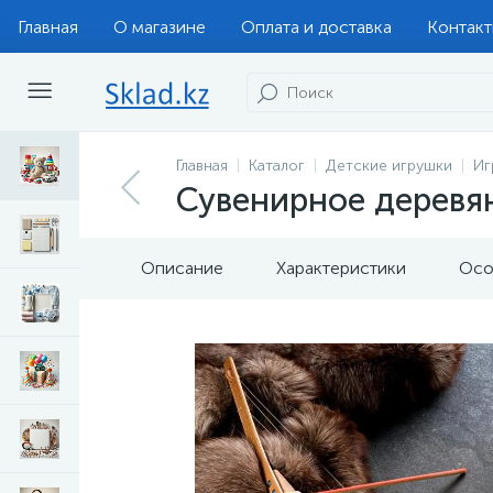
Главная
О магазине
Оплата и доставка
Контак
Главная
Каталог
Детские игрушки
Иг
Сувенирное деревян
Описание
Характеристики
Осо