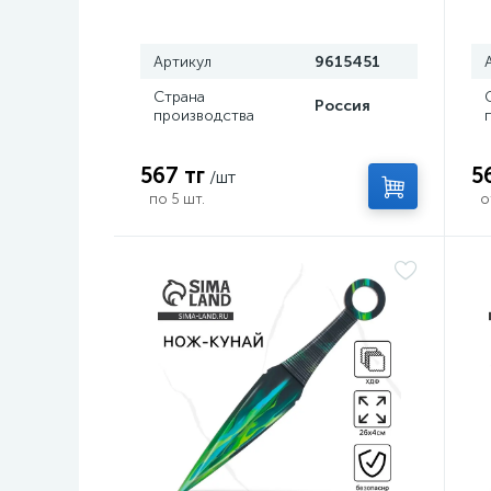
, 6.3×19 см
Артикул
9615451
Страна
Россия
производства
567 тг
5
/шт
по 5 шт.
о