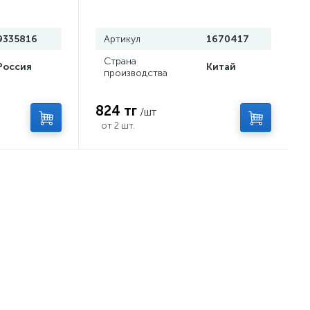
9335816
Артикул
1670417
Страна
Россия
Китай
производства
824 тг
/шт
от 2 шт.