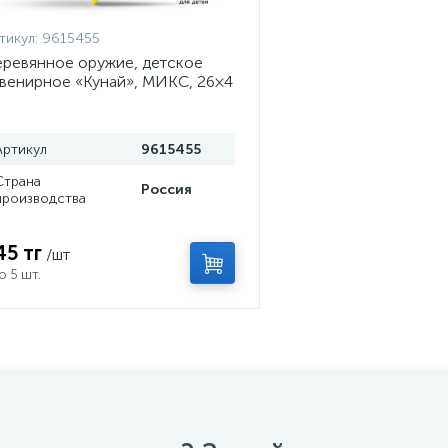
тикул:
9615455
ревянное оружие, детское
венирное «Кунай», МИКС, 26×4
м
Артикул
9615455
Страна
Россия
производства
45 тг
/шт
о 5 шт.