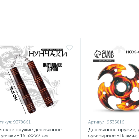
тикул:
9378661
Артикул:
9335816
тское оружие деревянное
Деревянное оружие, 
унчаки» 15.5×2×2 см
сувенирное «Пламя»,