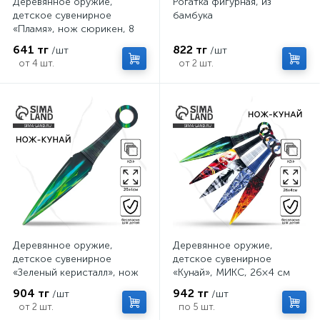
Деревянное оружие,
Рогатка фигурная, из
детское сувенирное
бамбука
«Пламя», нож сюрикен, 8
см
641 тг
822 тг
/шт
/шт
от 4 шт.
от 2 шт.
Деревянное оружие,
Деревянное оружие,
детское сувенирное
детское сувенирное
«Зеленый керисталл», нож
«Кунай», МИКС, 26×4 см
кунай, 26×4 см
904 тг
942 тг
/шт
/шт
от 2 шт.
по 5 шт.