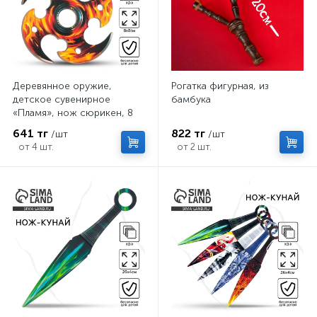
Деревянное оружие,
Рогатка фигурная, из
детское сувенирное
бамбука
«Пламя», нож сюрикен, 8
см
641 тг
822 тг
/шт
/шт
от 4 шт.
от 2 шт.