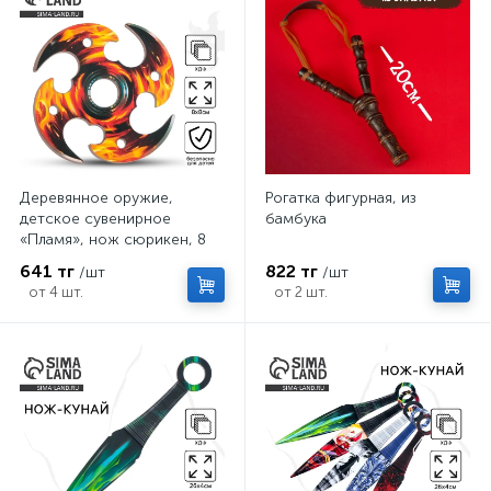
Деревянное оружие,
Рогатка фигурная, из
детское сувенирное
бамбука
«Пламя», нож сюрикен, 8
см
641 тг
822 тг
/шт
/шт
от 4 шт.
от 2 шт.