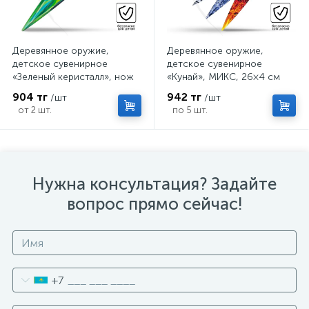
Деревянное оружие,
Деревянное оружие,
детское сувенирное
детское сувенирное
«Зеленый керисталл», нож
«Кунай», МИКС, 26×4 см
кунай, 26×4 см
904 тг
942 тг
/шт
/шт
от 2 шт.
по 5 шт.
Нужна консультация? Задайте
вопрос прямо сейчас!
+7