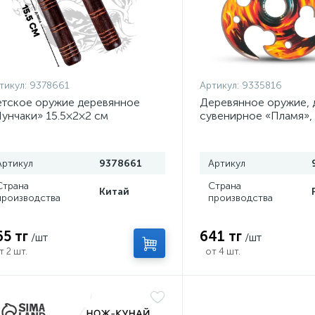
тикул:
9378661
Артикул:
9335816
тское оружие деревянное
Деревянное оружие, 
унчаки» 15.5×2×2 см
сувенирное «Пламя»,
сюрикен, 8 см
Артикул
9378661
Артикул
Страна
Страна
Китай
производства
производства
65 тг
641 тг
/шт
/шт
т 2 шт.
от 4 шт.