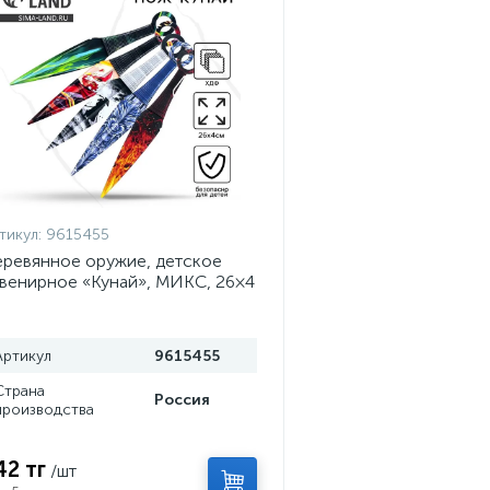
тикул:
9615455
ревянное оружие, детское
венирное «Кунай», МИКС, 26×4
м
Артикул
9615455
Страна
Россия
производства
42 тг
/шт