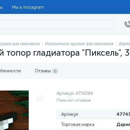
ты
Мы в Instagram
рушки для мальчиков
Игрушечное оружие для мальчиков
Дере
 топор гладиатора "Пиксель",
бенности
Отзывы
0
Артикул:
4774394
Пока нет отзывов
Артикул
4774
Торговая марка
Дари