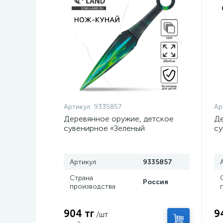
Артикул:
9335857
Ар
Деревянное оружие, детское
Де
сувенирное «Зеленый
су
керисталл», нож кунай, 26×4 см
с
Артикул
9335857
Страна
Россия
производства
904 тг
9
/шт