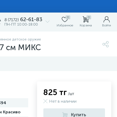
0
0
62-61-83
8 (7172)
ПН-ПТ 10:00-18:00
Избранное
Корзина
Войти
вянное детское оружие
 37 см МИКС
825 тг
/шт
Нет в наличии
394
м Красиво
Купить