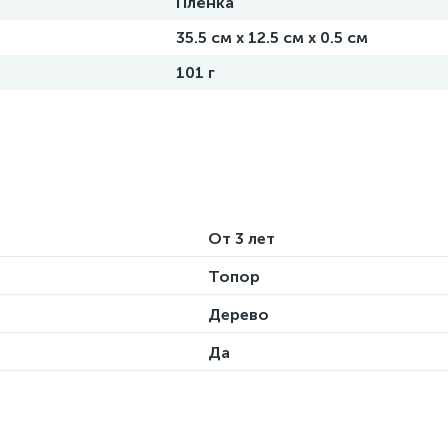
Плёнка
35.5 см х 12.5 см х 0.5 см
101 г
От 3 лет
Топор
Дерево
Да