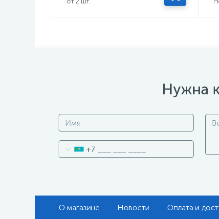
от 2 шт.
п
Нужна к
+7
О магазине
Новости
Оплата и дост