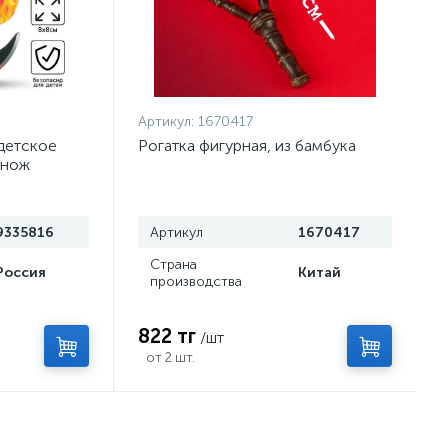
Артикул:
1670417
детское
Рогатка фигурная, из бамбука
 нож
9335816
Артикул
1670417
Страна
Россия
Китай
производства
822 тг
/шт
от 2 шт.