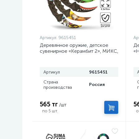
Артикул:
9615451
Ар
Деревянное оружие, детское
Де
сувенирное «Керамбит 2», МИКС,
«Н
, 6.3×19 см
Артикул
9615451
Страна
Россия
производства
565 тг
5
/шт
по 5 шт.
о