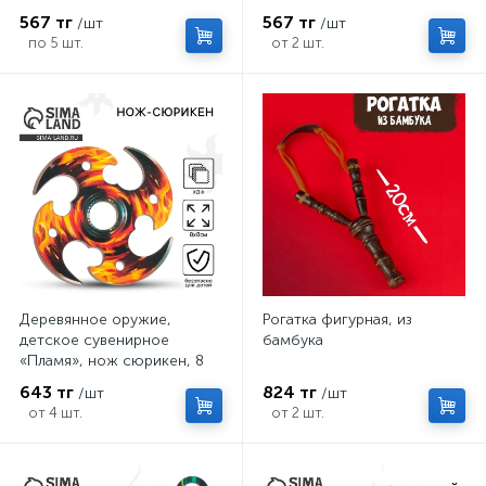
6.3×19 см
567 тг
567 тг
/шт
/шт
по 5 шт.
от 2 шт.
Деревянное оружие,
Рогатка фигурная, из
детское сувенирное
бамбука
«Пламя», нож сюрикен, 8
см
643 тг
824 тг
/шт
/шт
от 4 шт.
от 2 шт.