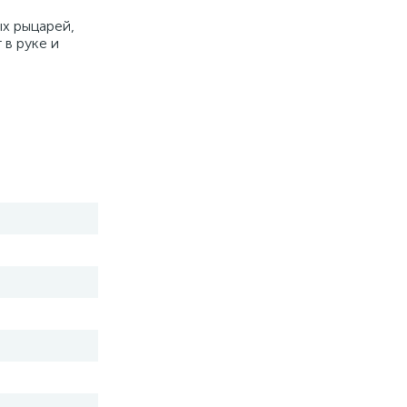
ых рыцарей,
 в руке и