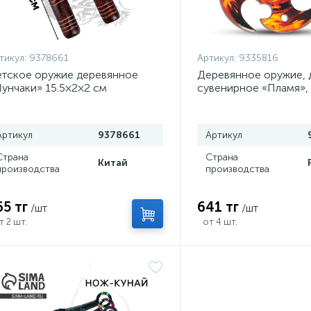
тикул:
9378661
Артикул:
9335816
тское оружие деревянное
Деревянное оружие, 
унчаки» 15.5×2×2 см
сувенирное «Пламя»,
сюрикен, 8 см
Артикул
9378661
Артикул
Страна
Страна
Китай
производства
производства
65 тг
641 тг
/шт
/шт
т 2 шт.
от 4 шт.