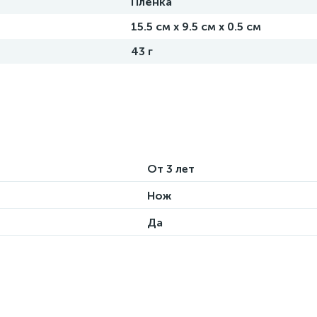
Плёнка
15.5 см х 9.5 см х 0.5 см
43 г
От 3 лет
Нож
Да