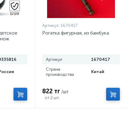
Артикул:
1670417
детское
Рогатка фигурная, из бамбука
 нож
9335816
Артикул
1670417
Страна
Россия
Китай
производства
822 тг
/шт
от 2 шт.