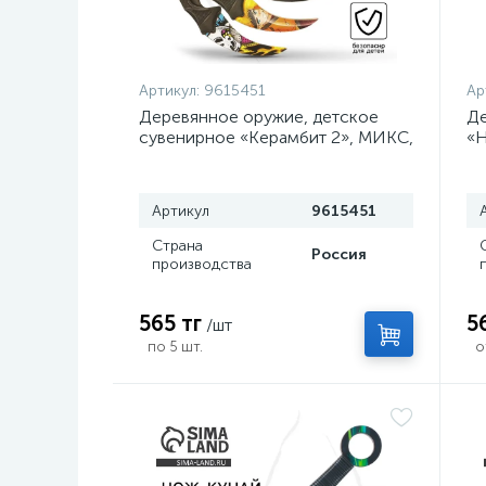
Артикул:
9615451
Ар
Деревянное оружие, детское
Де
сувенирное «Керамбит 2», МИКС,
«Н
, 6.3×19 см
Артикул
9615451
Страна
Россия
производства
565 тг
5
/шт
по 5 шт.
о