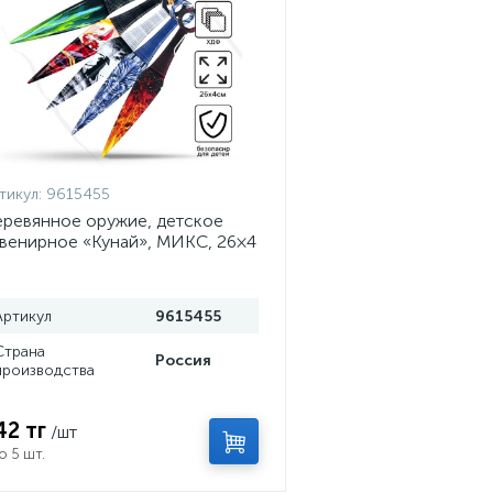
тикул:
9615455
ревянное оружие, детское
венирное «Кунай», МИКС, 26×4
м
Артикул
9615455
Страна
Россия
производства
42 тг
/шт
о 5 шт.