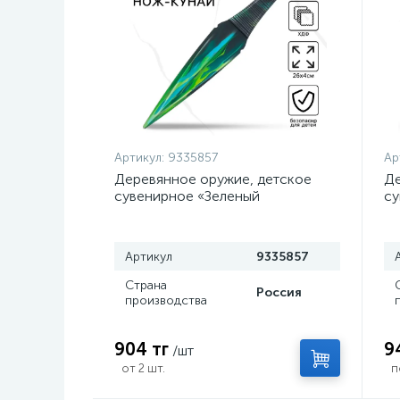
Артикул:
9335857
Ар
Деревянное оружие, детское
Де
сувенирное «Зеленый
су
керисталл», нож кунай, 26×4 см
с
Артикул
9335857
Страна
Россия
производства
904 тг
9
/шт
от 2 шт.
п