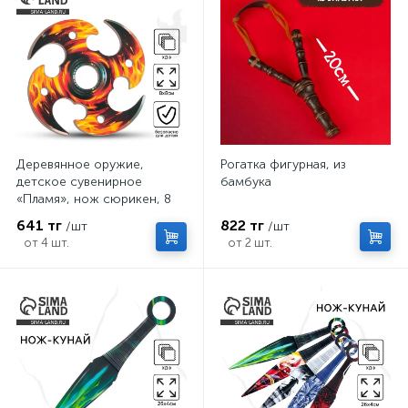
Деревянное оружие,
Рогатка фигурная, из
детское сувенирное
бамбука
«Пламя», нож сюрикен, 8
см
641 тг
822 тг
/шт
/шт
от 4 шт.
от 2 шт.