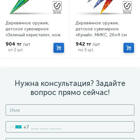
Деревянное оружие,
Деревянное оружие,
детское сувенирное
детское сувенирное
«Зеленый керисталл», нож
«Кунай», МИКС, 26×4 см
кунай, 26×4 см
904 тг
942 тг
/шт
/шт
от 2 шт.
по 5 шт.
Нужна консультация? Задайте
вопрос прямо сейчас!
+7