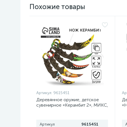
Похожие товары
Артикул:
9615451
Ар
Деревянное оружие, детское
Де
сувенирное «Керамбит 2», МИКС,
«Н
, 6.3×19 см
Артикул
9615451