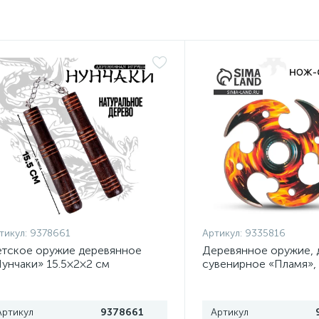
тикул:
9378661
Артикул:
9335816
тское оружие деревянное
Деревянное оружие, 
унчаки» 15.5×2×2 см
сувенирное «Пламя»,
сюрикен, 8 см
Артикул
9378661
Артикул