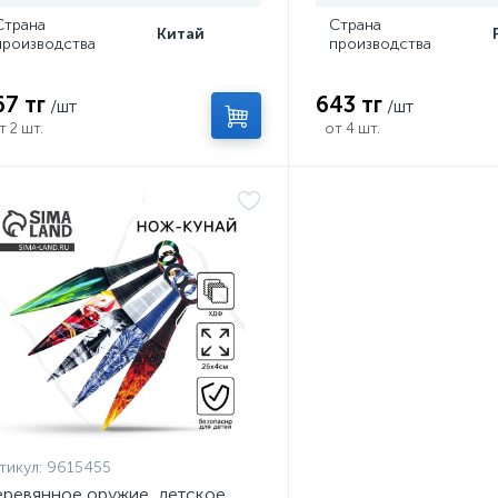
Страна
Страна
Китай
производства
производства
67 тг
643 тг
/шт
/шт
т 2 шт.
от 4 шт.
тикул:
9615455
ревянное оружие, детское