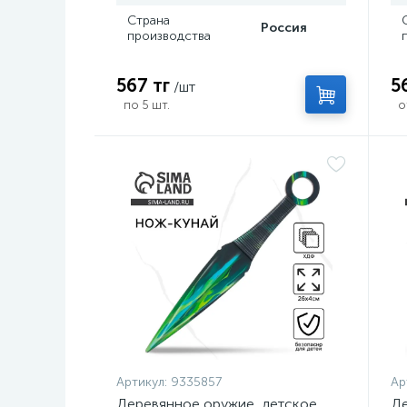
Страна
Россия
производства
567 тг
5
/шт
по 5 шт.
о
Артикул:
9335857
Ар
Деревянное оружие, детское
Де