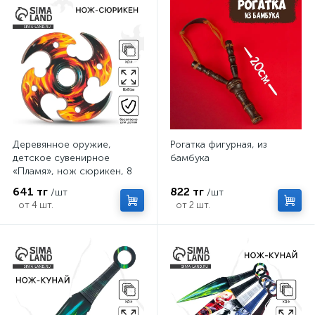
Деревянное оружие,
Рогатка фигурная, из
детское сувенирное
бамбука
«Пламя», нож сюрикен, 8
см
641 тг
822 тг
/шт
/шт
от 4 шт.
от 2 шт.