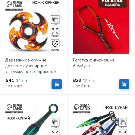
Деревянное оружие,
Рогатка фигурная, из
детское сувенирное
бамбука
«Пламя», нож сюрикен, 8
см
641 тг
822 тг
/шт
/шт
от 4 шт.
от 2 шт.