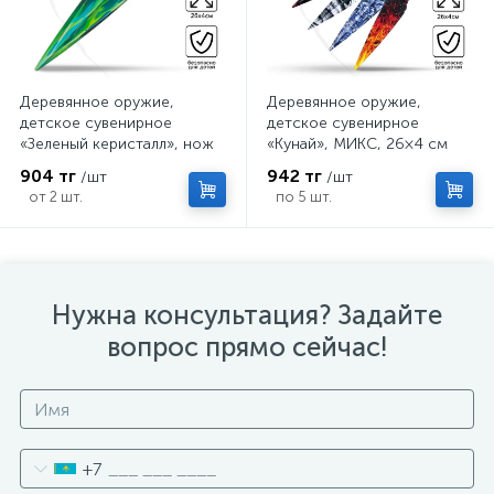
Деревянное оружие,
Деревянное оружие,
детское сувенирное
детское сувенирное
«Зеленый керисталл», нож
«Кунай», МИКС, 26×4 см
кунай, 26×4 см
904 тг
942 тг
/шт
/шт
от 2 шт.
по 5 шт.
Нужна консультация? Задайте
вопрос прямо сейчас!
+7