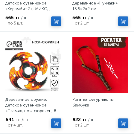
детское сувенирное
деревянное «Нунчаки»
«Керамбит 2», МИКС, ,
15.5×2×2 см
6.3×19 см
565 тг
565 тг
/шт
/шт
по 5 шт.
от 2 шт.
Деревянное оружие,
Рогатка фигурная, из
детское сувенирное
бамбука
«Пламя», нож сюрикен, 8
см
641 тг
822 тг
/шт
/шт
от 4 шт.
от 2 шт.