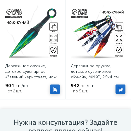
Деревянное оружие,
Деревянное оружие,
детское сувенирное
детское сувенирное
«Зеленый керисталл», нож
«Кунай», МИКС, 26×4 см
кунай, 26×4 см
904 тг
942 тг
/шт
/шт
от 2 шт.
по 5 шт.
Нужна консультация? Задайте
вопрос прямо сейчас!