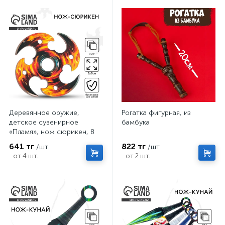
Деревянное оружие,
Рогатка фигурная, из
детское сувенирное
бамбука
«Пламя», нож сюрикен, 8
см
641 тг
822 тг
/шт
/шт
от 4 шт.
от 2 шт.