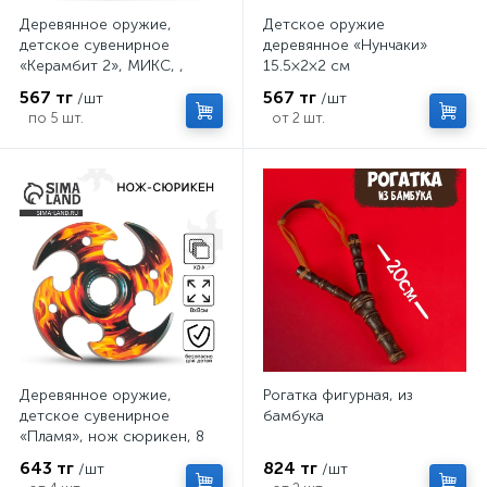
Деревянное оружие,
Детское оружие
детское сувенирное
деревянное «Нунчаки»
«Керамбит 2», МИКС, ,
15.5×2×2 см
6.3×19 см
567 тг
567 тг
/шт
/шт
по 5 шт.
от 2 шт.
Деревянное оружие,
Рогатка фигурная, из
детское сувенирное
бамбука
«Пламя», нож сюрикен, 8
см
643 тг
824 тг
/шт
/шт