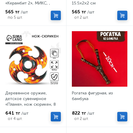
«Керамбит 2», МИКС, ,
15.5×2×2 см
6.3×19 см
565 тг
565 тг
/шт
/шт
по 5 шт.
от 2 шт.
Деревянное оружие,
Рогатка фигурная, из
детское сувенирное
бамбука
«Пламя», нож сюрикен, 8
см
641 тг
822 тг
/шт
/шт
от 4 шт.
от 2 шт.