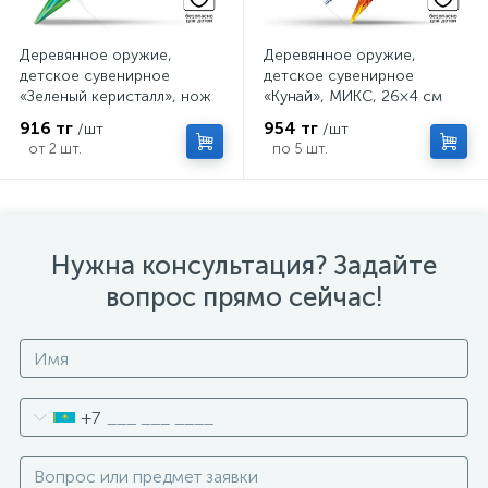
Деревянное оружие,
Деревянное оружие,
детское сувенирное
детское сувенирное
«Зеленый керисталл», нож
«Кунай», МИКС, 26×4 см
кунай, 26×4 см
916 тг
954 тг
/шт
/шт
от 2 шт.
по 5 шт.
Нужна консультация? Задайте
вопрос прямо сейчас!
+7