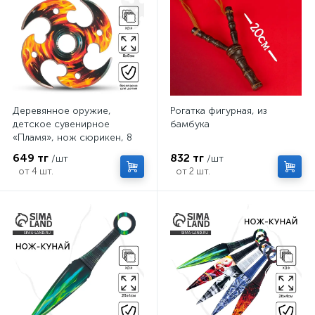
Деревянное оружие,
Рогатка фигурная, из
детское сувенирное
бамбука
«Пламя», нож сюрикен, 8
см
649 тг
832 тг
/шт
/шт
от 4 шт.
от 2 шт.