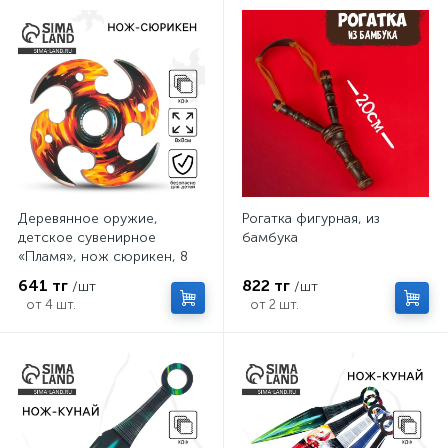
Деревянное оружие,
Рогатка фигурная, из
детское сувенирное
бамбука
«Пламя», нож сюрикен, 8
см
641 тг
822 тг
/шт
/шт
от 4 шт.
от 2 шт.