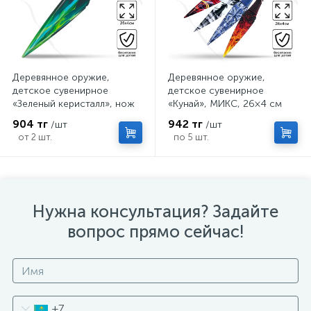
Деревянное оружие,
Деревянное оружие,
детское сувенирное
детское сувенирное
«Зеленый керисталл», нож
«Кунай», МИКС, 26×4 см
кунай, 26×4 см
904 тг
942 тг
/шт
/шт
от 2 шт.
по 5 шт.
Нужна консультация? Задайте
вопрос прямо сейчас!
+7