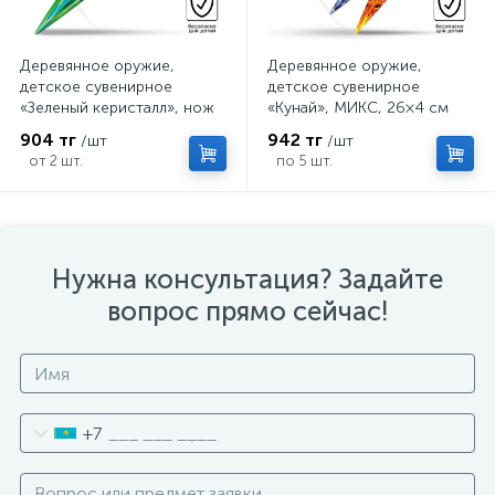
Деревянное оружие,
Деревянное оружие,
детское сувенирное
детское сувенирное
«Зеленый керисталл», нож
«Кунай», МИКС, 26×4 см
кунай, 26×4 см
904 тг
942 тг
/шт
/шт
от 2 шт.
по 5 шт.
Нужна консультация? Задайте
вопрос прямо сейчас!
+7