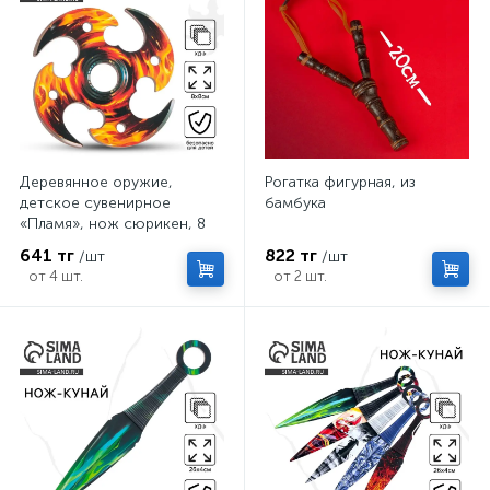
Деревянное оружие,
Рогатка фигурная, из
детское сувенирное
бамбука
«Пламя», нож сюрикен, 8
см
641 тг
822 тг
/шт
/шт
от 4 шт.
от 2 шт.