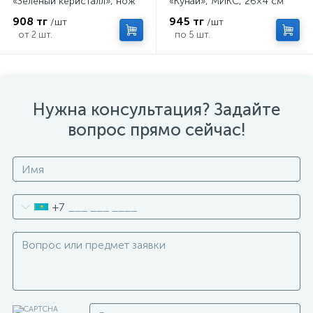
«Зеленый керисталл», нож
«Кунай», МИКС, 26×4 см
кунай, 26×4 см
908 тг
945 тг
/шт
/шт
от 2 шт.
по 5 шт.
Нужна консультация? Задайте
вопрос прямо сейчас!
+7