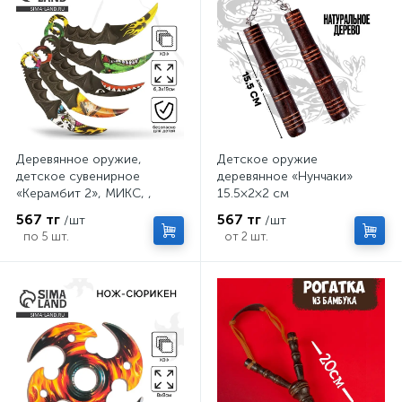
Деревянное оружие,
Детское оружие
детское сувенирное
деревянное «Нунчаки»
«Керамбит 2», МИКС, ,
15.5×2×2 см
6.3×19 см
567 тг
567 тг
/шт
/шт
по 5 шт.
от 2 шт.