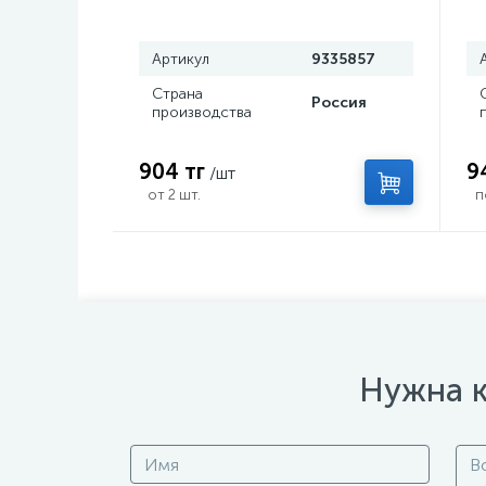
керисталл», нож кунай, 26×4 см
с
Артикул
9335857
Страна
Россия
производства
904 тг
9
/шт
от 2 шт.
п
Нужна к