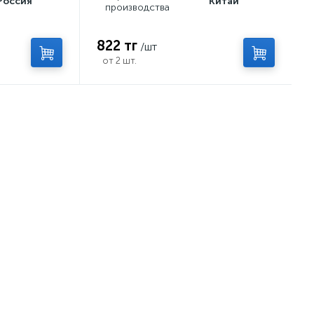
Россия
Китай
производства
822 тг
/шт
от 2 шт.