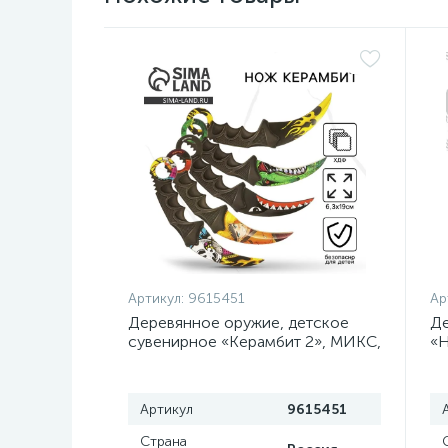
Артикул:
9615451
Ар
Деревянное оружие, детское
Де
сувенирное «Керамбит 2», МИКС,
«Н
, 6.3×19 см
Артикул
9615451
Страна