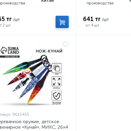
Китай
производства
производства
65 тг
641 тг
/шт
/шт
т 2 шт.
от 4 шт.
тикул:
9615455
ревянное оружие, детское
венирное «Кунай», МИКС, 26×4