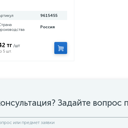
м
Артикул
9615455
Страна
Россия
производства
42 тг
/шт
о 5 шт.
онсультация? Задайте вопрос 