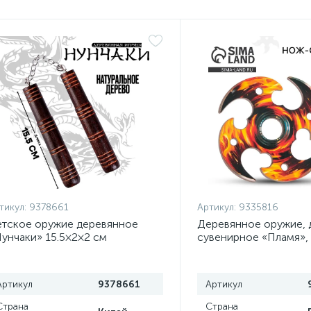
тикул:
9378661
Артикул:
9335816
тское оружие деревянное
Деревянное оружие, 
унчаки» 15.5×2×2 см
сувенирное «Пламя»,
сюрикен, 8 см
Артикул
9378661
Артикул
Страна
Страна