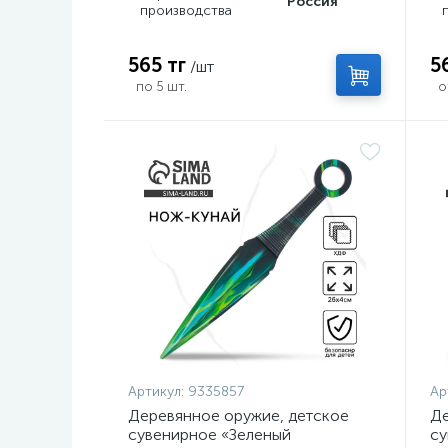
Россия
производства
565 тг
5
/шт
по 5 шт.
о
Артикул:
9335857
Ар
Деревянное оружие, детское
Де
сувенирное «Зеленый
су