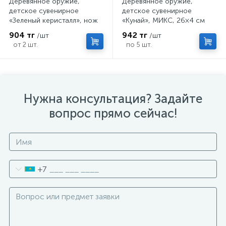
Деревянное оружие,
Деревянное оружие,
детское сувенирное
детское сувенирное
«Зеленый керисталл», нож
«Кунай», МИКС, 26×4 см
кунай, 26×4 см
904 тг
942 тг
/шт
/шт
от 2 шт.
по 5 шт.
Нужна консультация? Задайте
вопрос прямо сейчас!
+7