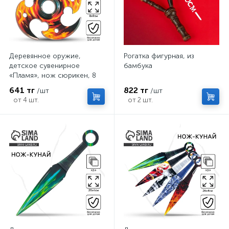
Деревянное оружие,
Рогатка фигурная, из
детское сувенирное
бамбука
«Пламя», нож сюрикен, 8
см
641 тг
822 тг
/шт
/шт
от 4 шт.
от 2 шт.