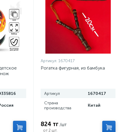
Артикул:
1670417
детское
Рогатка фигурная, из бамбука
 нож
9335816
Артикул
1670417
Страна
Россия
Китай
производства
824 тг
/шт
от 2 шт.