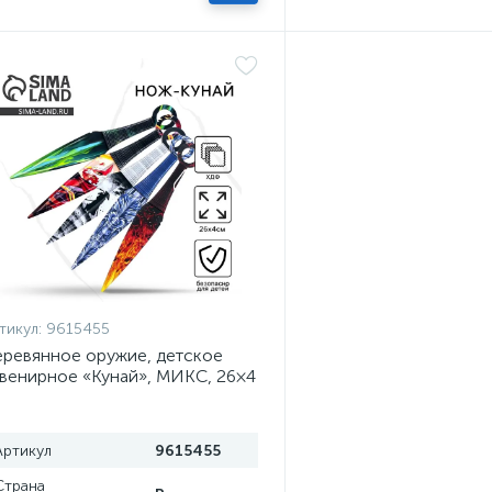
тикул:
9615455
ревянное оружие, детское
венирное «Кунай», МИКС, 26×4
м
Артикул
9615455
Страна