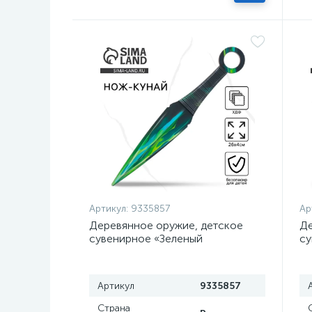
Артикул:
9335857
Ар
Деревянное оружие, детское
Де
сувенирное «Зеленый
су
керисталл», нож кунай, 26×4 см
с
Артикул
9335857
Страна