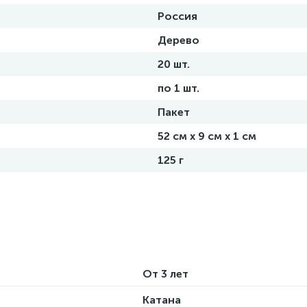
Россия
Дерево
20 шт.
по 1 шт.
Пакет
52 см х 9 см х 1 см
125 г
От 3 лет
Катана