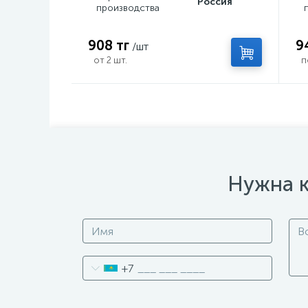
Россия
производства
908 тг
9
/шт
от 2 шт.
п
Нужна к
+7