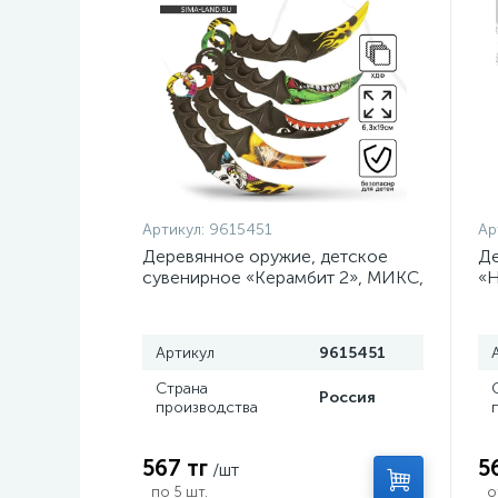
Артикул:
9615451
Ар
Деревянное оружие, детское
Де
сувенирное «Керамбит 2», МИКС,
«Н
, 6.3×19 см
Артикул
9615451
Страна
Россия
производства
567 тг
5
/шт
по 5 шт.
о