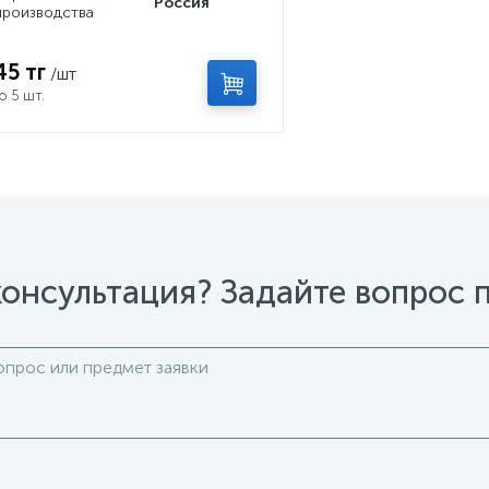
Россия
производства
45 тг
/шт
о 5 шт.
онсультация? Задайте вопрос 