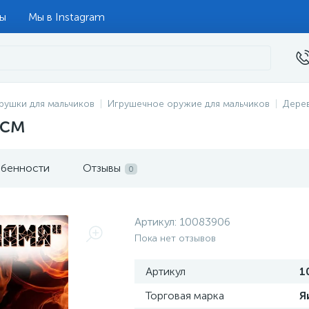
ты
Мы в Instagram
рушки для мальчиков
Игрушечное оружие для мальчиков
Дере
 см
бенности
Отзывы
0
Артикул:
10083906
Пока нет отзывов
Артикул
1
Торговая марка
Я