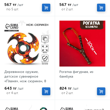
6.3×19 см
567 тг
567 тг
/шт
/шт
по 5 шт.
от 2 шт.
Деревянное оружие,
Рогатка фигурная, из
детское сувенирное
бамбука
«Пламя», нож сюрикен, 8
см
643 тг
824 тг
/шт
/шт
от 4 шт.
от 2 шт.