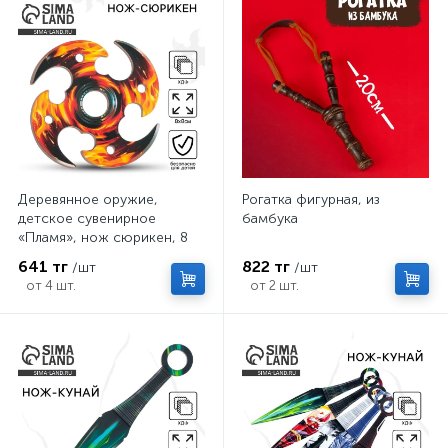
Деревянное оружие,
Рогатка фигурная, из
детское сувенирное
бамбука
«Пламя», нож сюрикен, 8
см
641 тг
822 тг
/шт
/шт
от 4 шт.
от 2 шт.