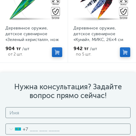
Деревянное оружие,
Деревянное оружие,
детское сувенирное
детское сувенирное
«Зеленый керисталл», нож
«Кунай», МИКС, 26×4 см
кунай, 26×4 см
904 тг
942 тг
/шт
/шт
от 2 шт.
по 5 шт.
Нужна консультация? Задайте
вопрос прямо сейчас!
+7