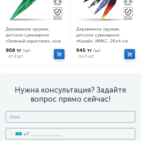
Деревянное оружие,
Деревянное оружие,
детское сувенирное
детское сувенирное
«Зеленый керисталл», нож
«Кунай», МИКС, 26×4 см
кунай, 26×4 см
908 тг
945 тг
/шт
/шт
от 2 шт.
по 5 шт.
Нужна консультация? Задайте
вопрос прямо сейчас!
+7