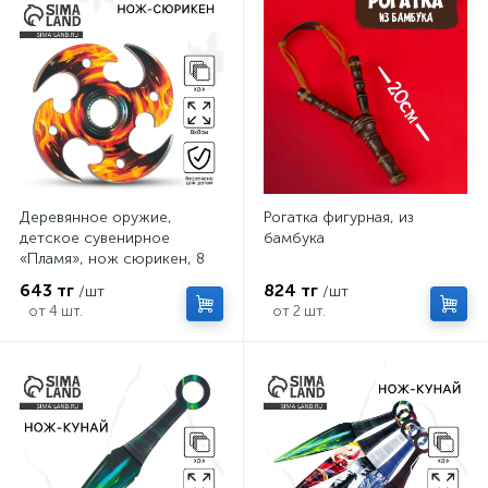
Деревянное оружие,
Рогатка фигурная, из
детское сувенирное
бамбука
«Пламя», нож сюрикен, 8
см
643 тг
824 тг
/шт
/шт
от 4 шт.
от 2 шт.