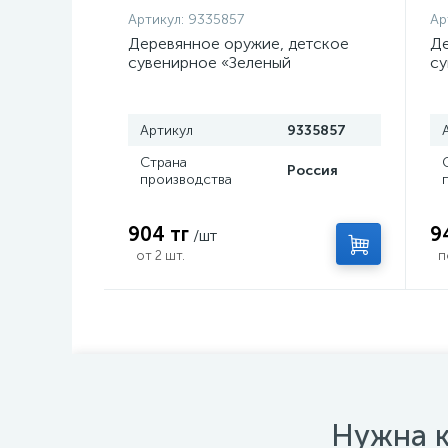
Артикул:
9335857
Ар
Деревянное оружие, детское
Де
сувенирное «Зеленый
су
керисталл», нож кунай, 26×4 см
с
Артикул
9335857
Страна
Россия
производства
904 тг
9
/шт
от 2 шт.
п
Нужна к