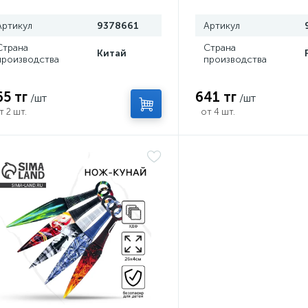
Артикул
9378661
Артикул
Страна
Страна
Китай
производства
производства
65 тг
641 тг
/шт
/шт
т 2 шт.
от 4 шт.