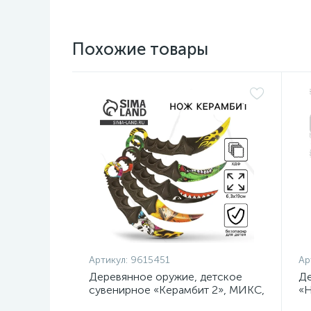
Похожие товары
Артикул:
9615451
Ар
Деревянное оружие, детское
Де
сувенирное «Керамбит 2», МИКС,
«Н
, 6.3×19 см