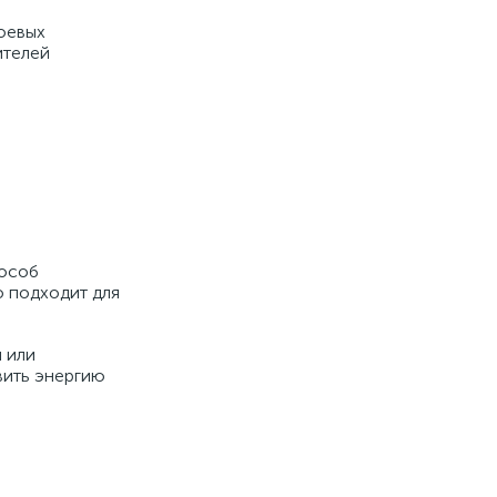
боевых
ителей
пособ
о подходит для
 или
вить энергию