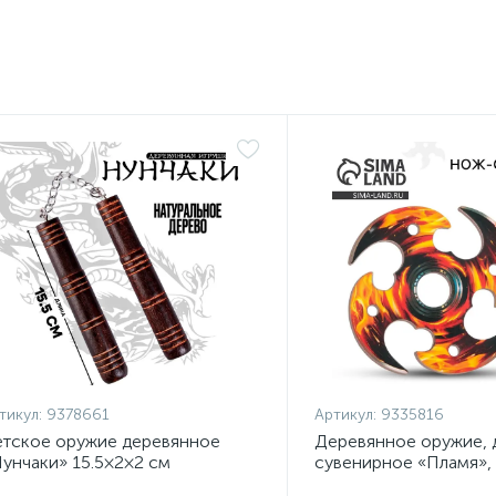
тикул:
9378661
Артикул:
9335816
тское оружие деревянное
Деревянное оружие, 
унчаки» 15.5×2×2 см
сувенирное «Пламя»,
сюрикен, 8 см