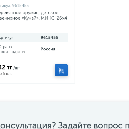
тикул:
9615455
ревянное оружие, детское
венирное «Кунай», МИКС, 26×4
м
Артикул
9615455
Страна
Россия
производства
42 тг
/шт
о 5 шт.
онсультация? Задайте вопрос 