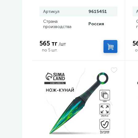
Артикул
9615451
Страна
Россия
производства
565 тг
5
/шт
по 5 шт.
о