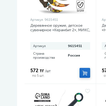
Артикул:
9615451
Ар
Деревянное оружие, детское
Де
сувенирное «Керамбит 2», МИКС,
«Н
, 6.3×19 см
Артикул
9615451
Страна
Россия
производства
572 тг
5
/шт
по 5 шт.
о