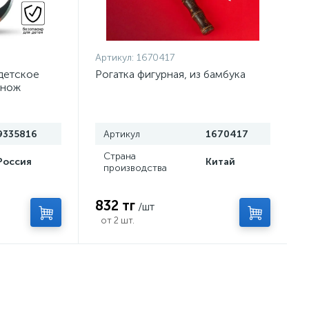
Артикул:
1670417
детское
Рогатка фигурная, из бамбука
 нож
9335816
Артикул
1670417
Страна
Россия
Китай
производства
832 тг
/шт
от 2 шт.