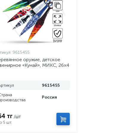
тикул:
9615455
ревянное оружие, детское
венирное «Кунай», МИКС, 26×4
м
Артикул
9615455
Страна
Россия
производства
54 тг
/шт
о 5 шт.