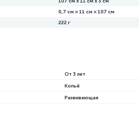
107 см х 11 см х 3 см
0,7 см × 11 см × 107 см
222 г
От 3 лет
Копьё
Развивающая