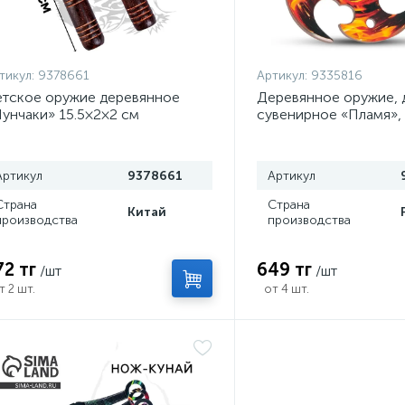
тикул:
9378661
Артикул:
9335816
тское оружие деревянное
Деревянное оружие, 
унчаки» 15.5×2×2 см
сувенирное «Пламя»,
сюрикен, 8 см
Артикул
9378661
Артикул
Страна
Страна
Китай
производства
производства
72 тг
649 тг
/шт
/шт
т 2 шт.
от 4 шт.