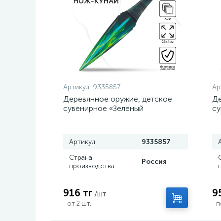
Артикул:
9335857
Ар
Деревянное оружие, детское
Де
сувенирное «Зеленый
су
керисталл», нож кунай, 26×4 см
с
Артикул
9335857
Страна
Россия
производства
916 тг
9
/шт
от 2 шт.
п