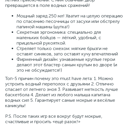
превращается в поле водных сражений!
Мощный заряд 250 мл! Хватит на целую операцию
по спасению песочницы от засухи или обстрелу
папиной машины (шутка!)
Секретная эргономика: специально для
маленьких бойцов — лёгкий, удобный, с
прицельной рукояткой.
Стреляет только смехом: мягкие брызги не
оставят синяков, зато оставят кучу впечатлений
Фирменный дизайн: узнаваемые круглые герои
делают этот бластер самым крутым во дворе (и
это не обсуждается!)
Топ-5 причин почему это must have лета: 1. Можно
устроить водный переполох с друзьями 2. Отлично
спасает от летнего зноя 3. Развивает меткость лучше
баскетбола 4. Делает из любого малыша капитана
водных сил 5. Гарантирует самые мокрые и весёлые
каникулы!
P.S. После таких игр все вокруг будут мокрые,
счастливые и просить «ещё разок!»