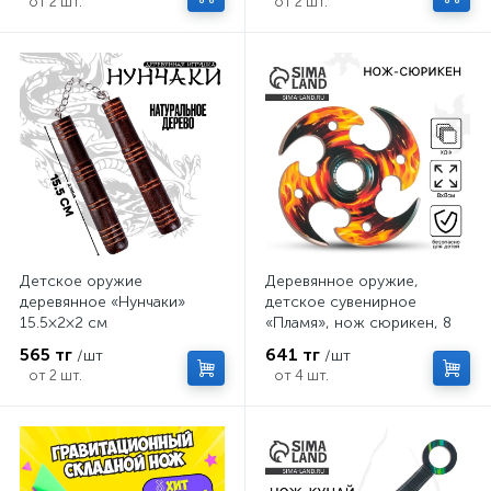
от 2 шт.
от 2 шт.
Детское оружие
Деревянное оружие,
деревянное «Нунчаки»
детское сувенирное
15.5×2×2 см
«Пламя», нож сюрикен, 8
см
565 тг
641 тг
/шт
/шт
от 2 шт.
от 4 шт.