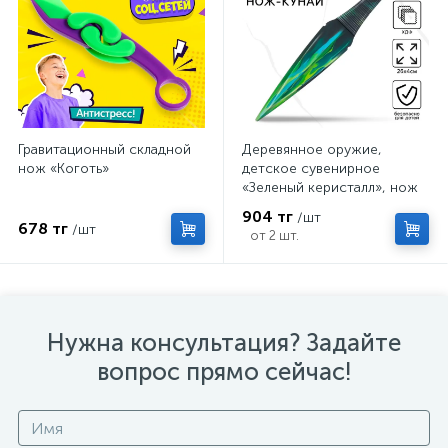
Гравитационный складной
Деревянное оружие,
нож «Коготь»
детское сувенирное
«Зеленый керисталл», нож
кунай, 26×4 см
904 тг
/шт
678 тг
/шт
от 2 шт.
Нужна консультация? Задайте
вопрос прямо сейчас!